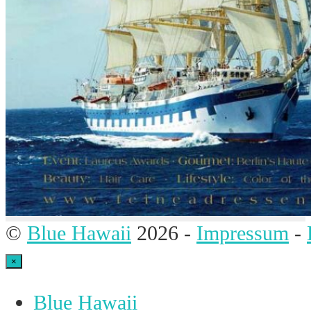
©
Blue Hawaii
2026 -
Impressum
-
An
×
den
Blue Hawaii
Anfang