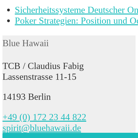
vorheriger
Sicherheitssysteme Deutscher Onl
Beitrag:
Nächster
Poker Strategien: Position und 
Beitrag:
Blue Hawaii
TCB / Claudius Fabig
Lassenstrasse 11-15
14193 Berlin
+49 (0) 172 23 44 822
spirit@bluehawaii.de