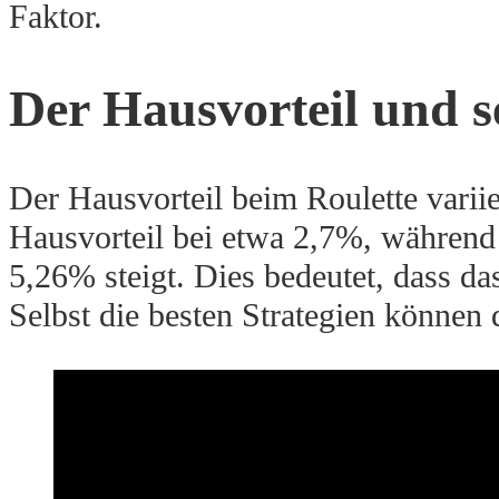
Faktor.
Der Hausvorteil und s
Der Hausvorteil beim Roulette variie
Hausvorteil bei etwa 2,7%, während 
5,26% steigt. Dies bedeutet, dass da
Selbst die besten Strategien können d