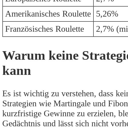
Amerikanisches Roulette
5,26%
Französisches Roulette
2,7% (mi
Warum keine Strategie
kann
Es ist wichtig zu verstehen, dass k
Strategien wie Martingale und Fibona
kurzfristige Gewinne zu erzielen, ble
Gedächtnis und lässt sich nicht vorh