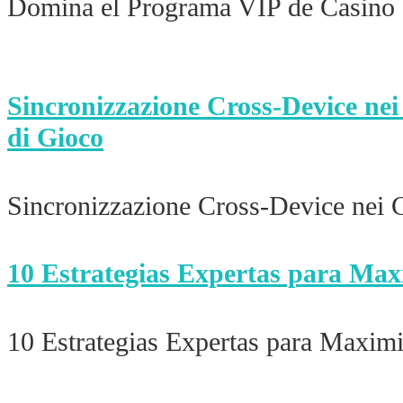
Domina el Programa VIP de Casino 
Sincronizzazione Cross‑Device nei
di Gioco
Sincronizzazione Cross‑Device nei 
10 Estrategias Expertas para Max
10 Estrategias Expertas para Maxim