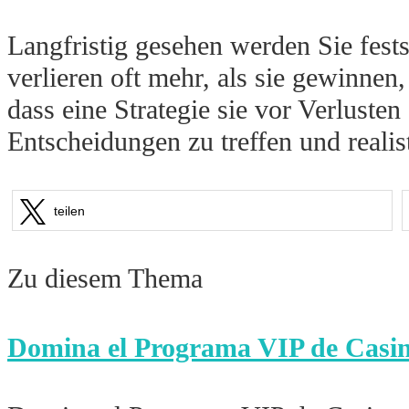
Langfristig gesehen werden Sie fests
verlieren oft mehr, als sie gewinnen
dass eine Strategie sie vor Verlusten
Entscheidungen zu treffen und reali
teilen
Zu diesem Thema
Domina el Programa VIP de Casin