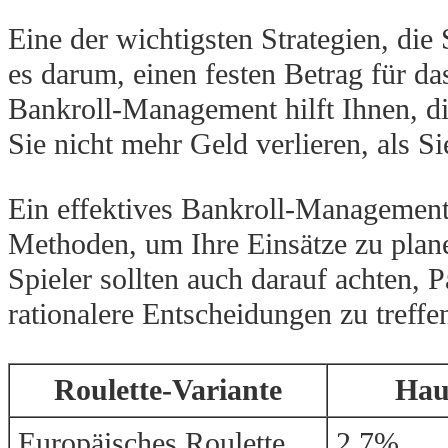
Eine der wichtigsten Strategien, di
es darum, einen festen Betrag für da
Bankroll-Management hilft Ihnen, die
Sie nicht mehr Geld verlieren, als Si
Ein effektives Bankroll-Management i
Methoden, um Ihre Einsätze zu plan
Spieler sollten auch darauf achten, 
rationalere Entscheidungen zu treffen
Roulette-Variante
Hau
Europäisches Roulette
2,7%