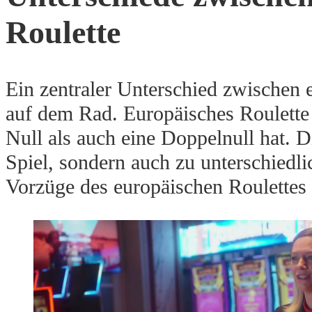
Roulette
Ein zentraler Unterschied zwischen 
auf dem Rad. Europäisches Roulette 
Null als auch eine Doppelnull hat. 
Spiel, sondern auch zu unterschiedli
Vorzüge des europäischen Roulettes 