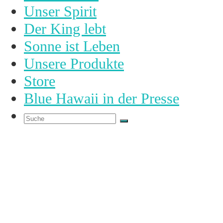
Unser Spirit
scrollen
Der King lebt
Sonne ist Leben
Unsere Produkte
Store
Blue Hawaii in der Presse