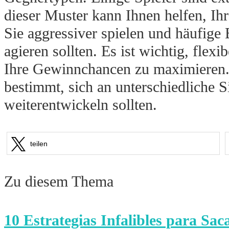
dieser Muster kann Ihnen helfen, Ih
Sie aggressiver spielen und häufige 
agieren sollten. Es ist wichtig, fle
Ihre Gewinnchancen zu maximieren. L
bestimmt, sich an unterschiedliche S
weiterentwickeln sollten.
teilen
Zu diesem Thema
10 Estrategias Infalibles para Sa