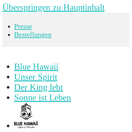
Überspringen zu Hauptinhalt
Presse
Bestellungen
Blue Hawaii
Unser Spirit
Der King lebt
Sonne ist Leben