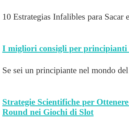
10 Estrategias Infalibles para Sac
I migliori consigli per principiant
Se sei un principiante nel mondo del
Strategie Scientifiche per Ottene
Round nei Giochi di Slot