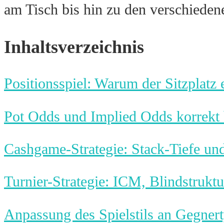
am Tisch bis hin zu den verschiede
Inhaltsverzeichnis
Positionsspiel: Warum der Sitzplatz 
Pot Odds und Implied Odds korrekt
Cashgame-Strategie: Stack-Tiefe un
Turnier-Strategie: ICM, Blindstruktu
Anpassung des Spielstils an Gegner