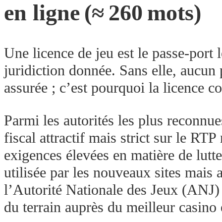
en ligne (≈ 260 mots)
Une licence de jeu est le passe‑port 
juridiction donnée. Sans elle, aucun 
assurée ; c’est pourquoi la licence c
Parmi les autorités les plus reconn
fiscal attractif mais strict sur l
exigences élevées en matière de lutt
utilisée par les nouveaux sites mais
l’Autorité Nationale des Jeux (ANJ)
du terrain auprès du meilleur casino