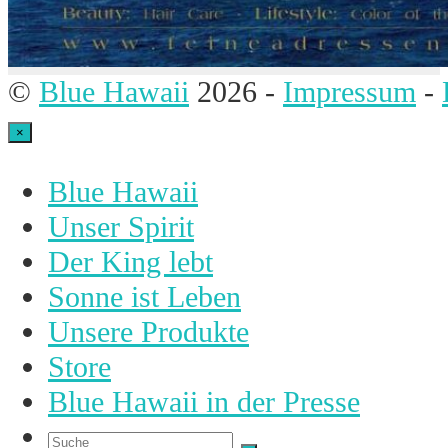
©
Blue Hawaii
2026 -
Impressum
-
An
×
den
Blue Hawaii
Anfang
Unser Spirit
scrollen
Der King lebt
Sonne ist Leben
Unsere Produkte
Store
Blue Hawaii in der Presse