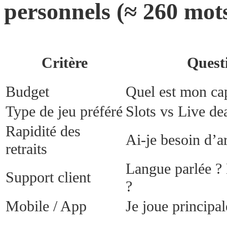
personnels (≈ 260 mot
Critère
Questi
Budget
Quel est mon capi
Type de jeu préféré
Slots vs Live de
Rapidité des
Ai‑je besoin d’
retraits
Langue parlée ? 
Support client
?
Mobile / App
Je joue principa