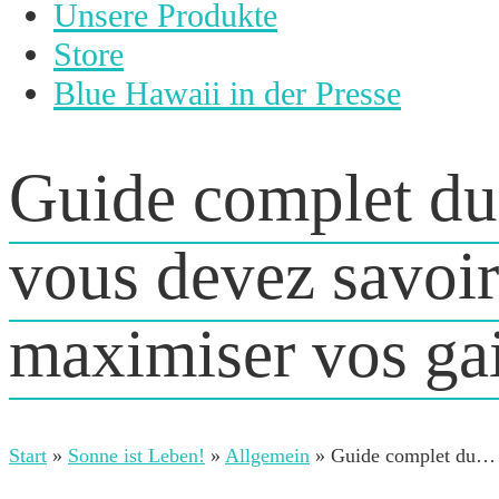
Unsere Produkte
Store
Blue Hawaii in der Presse
Guide complet du 
vous devez savoir 
maximiser vos ga
Start
»
Sonne ist Leben!
»
Allgemein
»
Guide complet du…