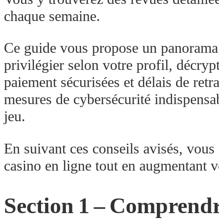
chaque semaine.
Ce guide vous propose un panorama c
privilégier selon votre profil, décr
paiement sécurisées et délais de retr
mesures de cybersécurité indispensa
jeu.
En suivant ces conseils avisés, vous
casino en ligne tout en augmentant v
Section 1 – Comprendre