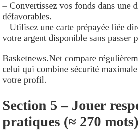
– Convertissez vos fonds dans une de
défavorables.
– Utilisez une carte prépayée liée di
votre argent disponible sans passer pa
Basketnews.Net compare régulièremen
celui qui combine sécurité maximale 
votre profil.
Section 5 – Jouer resp
pratiques (≈ 270 mots