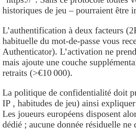
historiques de jeu – pourraient être i
L’authentification à deux facteurs (2
habituelle du mot‑de‑passe vous rec
Authenticator). L’activation ne pren
mais ajoute une couche supplémentai
retraits (>€10 000).
La politique de confidentialité doit 
IP , habitudes de jeu) ainsi expliq
Les joueurs européens disposent alor
dédié ; aucune donnée résiduelle ne d