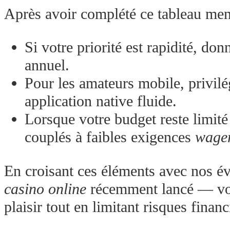
Après avoir complété ce tableau ment
Si votre priorité est rapidité, d
annuel.
Pour les amateurs mobile, privil
application native fluide.
Lorsque votre budget reste limit
couplés à faibles exigences
wage
En croisant ces éléments avec nos é
casino online
récemment lancé — vous
plaisir tout en limitant risques financ