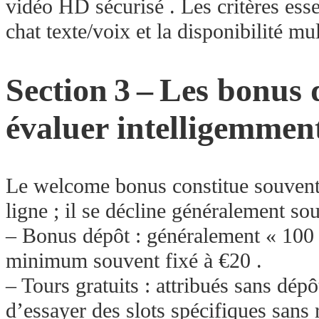
vidéo HD sécurisé . Les critères ess
chat texte/voix et la disponibilité mu
Section 3 – Les bonus 
évaluer intelligemment
Le welcome bonus constitue souvent
ligne ; il se décline généralement sou
– Bonus dépôt : généralement « 100 
minimum souvent fixé à €20 .
– Tours gratuits : attribués sans dép
d’essayer des slots spécifiques sans r