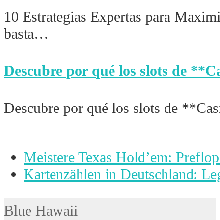
10 Estrategias Expertas para Maxim
basta…
Descubre por qué los slots de **C
Descubre por qué los slots de **Ca
vorheriger
Meistere Texas Hold’em: Preflop 
Beitrag:
Nächster
Kartenzählen in Deutschland: Leg
Beitrag:
Blue Hawaii