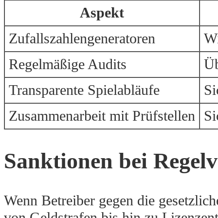
Aspekt
Zufallszahlengeneratoren
Wi
Regelmäßige Audits
Üb
Transparente Spielabläufe
Si
Zusammenarbeit mit Prüfstellen
Si
Sanktionen bei Regelv
Wenn Betreiber gegen die gesetzlic
von Geldstrafen bis hin zu Lizenzent