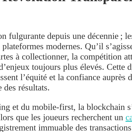
on fulgurante depuis une décennie ; le
 plateformes modernes. Qu’il s’agisse 
rtes à collectionner, la compétition a
’enjeux toujours plus élevés. Cette 
issent l’équité et la confiance auprès
 des résultats.
ing et du mobile‑first, la blockchain
lors que les joueurs recherchent un
c
gistrement immuable des transactions