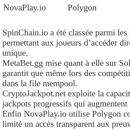
NovaPlay.io
Polygon
SpinChain.io a été classée parmi les
permettant aux joueurs d’accéder dir
unique.
MetaBet.gg mise quant à elle sur Sola
garantit que même lors des compétiti
dans la file mempool.
CryptoJackpot.net exploite la capaci
jackpots progressifs qui augmenten
Enfin NovaPlay.io utilise Polygon 
limité un accès transparent aux preuv