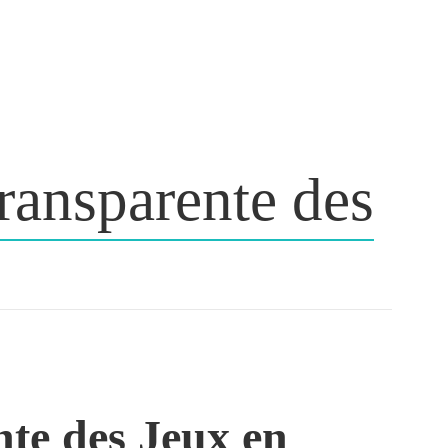
ransparente des
te des Jeux en