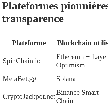
Plateformes pionnières 
transparence
Plateforme
Blockchain utili
Ethereum + Laye
SpinChain.io
Optimism
MetaBet.gg
Solana
Binance Smart
CryptoJackpot.net
Chain