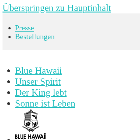
Überspringen zu Hauptinhalt
Presse
Bestellungen
Blue Hawaii
Unser Spirit
Der King lebt
Sonne ist Leben