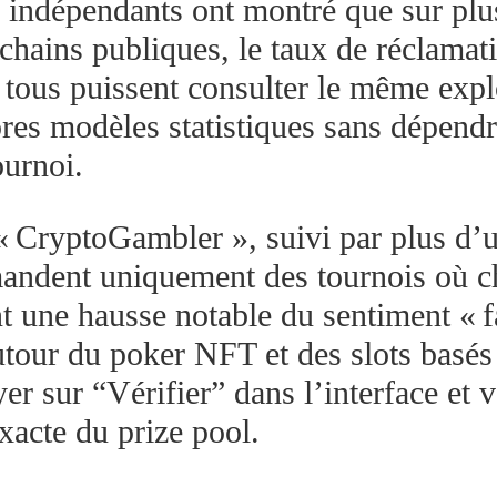
s indépendants ont montré que sur plu
kchains publiques, le taux de réclamat
e tous puissent consulter le même exp
pres modèles statistiques sans dépendre
ournoi.
e « CryptoGambler », suivi par plus d
andent uniquement des tournois où c
 une hausse notable du sentiment « fa
tour du poker NFT et des slots basés
yer sur “Vérifier” dans l’interface et
exacte du prize pool.