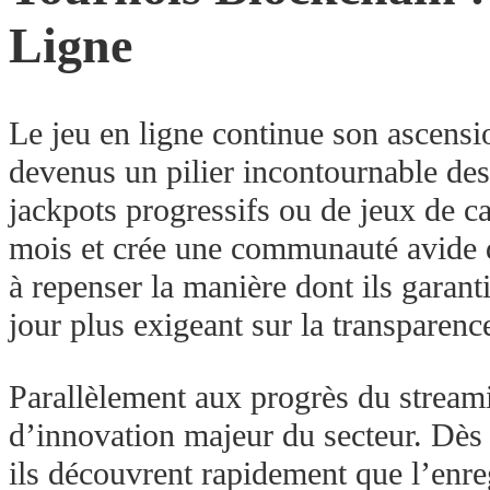
Ligne
Le jeu en ligne continue son ascensi
devenus un pilier incontournable des
jackpots progressifs ou de jeux de ca
mois et crée une communauté avide d
à repenser la manière dont ils garant
jour plus exigeant sur la transparence
Parallèlement aux progrès du stream
d’innovation majeur du secteur. Dès 
ils découvrent rapidement que l’enre