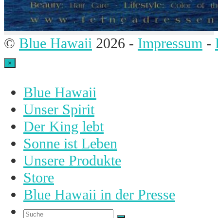
©
Blue Hawaii
2026 -
Impressum
-
An
×
den
Blue Hawaii
Anfang
Unser Spirit
scrollen
Der King lebt
Sonne ist Leben
Unsere Produkte
Store
Blue Hawaii in der Presse