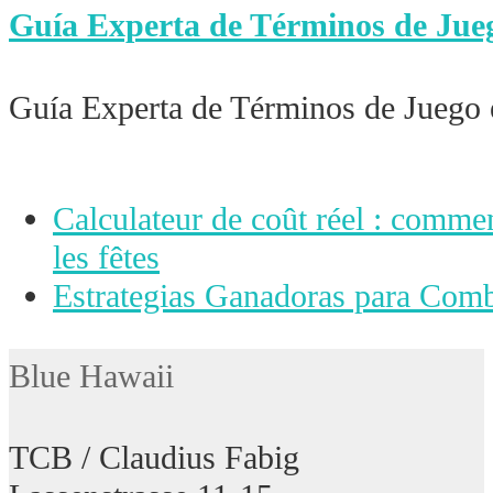
Guía Experta de Términos de Jue
Guía Experta de Términos de Juego e
vorheriger
Calculateur de coût réel : commen
Beitrag:
les fêtes
Nächster
Estrategias Ganadoras para Com
Beitrag:
Blue Hawaii
TCB / Claudius Fabig