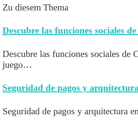
Zu diesem Thema
Descubre las funciones sociales d
Descubre las funciones sociales de 
juego…
Seguridad de pagos y arquitectura
Seguridad de pagos y arquitectura 