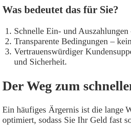
Was bedeutet das für Sie?
Schnelle Ein- und Auszahlungen 
Transparente Bedingungen – kei
Vertrauenswürdiger Kundensuppo
und Sicherheit.
Der Weg zum schnelle
Ein häufiges Ärgernis ist die lange 
optimiert, sodass Sie Ihr Geld fast so