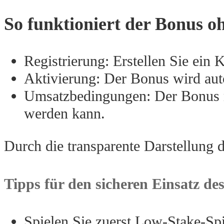
So funktioniert der Bonus o
Registrierung: Erstellen Sie ein 
Aktivierung: Der Bonus wird aut
Umsatzbedingungen: Der Bonus m
werden kann.
Durch die transparente Darstellung
Tipps für den sicheren Einsatz de
Spielen Sie zuerst Low‑Stake‑Sp