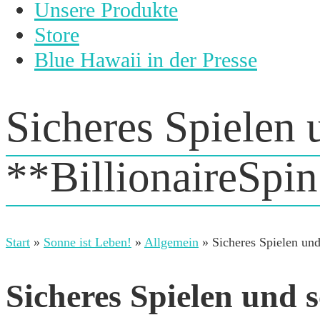
Unsere Produkte
Store
Blue Hawaii in der Presse
Sicheres Spielen
**BillionaireSpin
Start
»
Sonne ist Leben!
»
Allgemein
»
Sicheres Spielen u
Sicheres Spielen und 