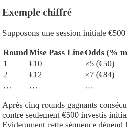
Exemple chiffré
Supposons une session initiale €500 
Round
Mise Pass Line
Odds (% m
1
€10
×5 (€50)
2
€12
×7 (€84)
…
…
…
Après cinq rounds gagnants consécuti
contre seulement €500 investis initi
Evidemment cette séquence dépend fo