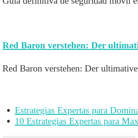
Guía definitiva de seguridad móvil
Red Baron verstehen: Der ultimat
Red Baron verstehen: Der ultimativ
vorheriger
Estrategias Expertas para Domin
Beitrag:
Nächster
10 Estrategias Expertas para Ma
Beitrag: