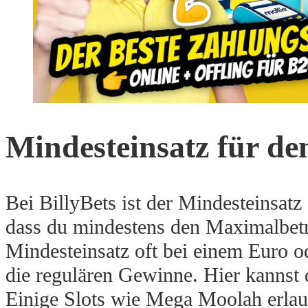
Mindesteinsatz für de
Bei BillyBets ist der Mindesteinsatz 
dass du mindestens den Maximalbetrag
Mindesteinsatz oft bei einem Euro o
die regulären Gewinne. Hier kannst
Einige Slots wie Mega Moolah erlau