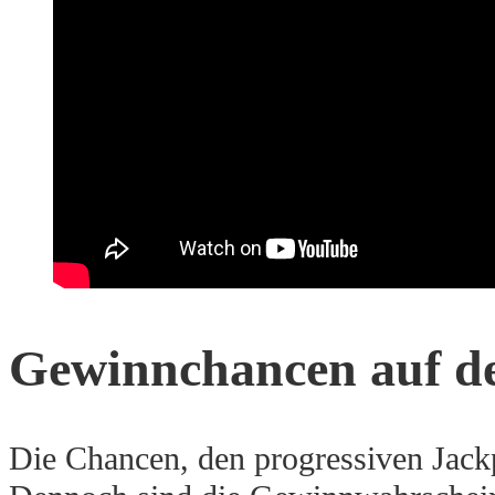
Gewinnchancen auf de
Die Chancen, den progressiven Jackpo