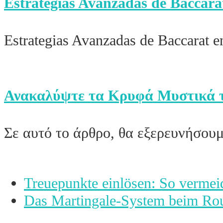
Estrategias Avanzadas de Baccara
Estrategias Avanzadas de Baccarat
Ανακαλύψτε τα Κρυφά Μυστικά τ
Σε αυτό το άρθρο, θα εξερευνήσουμ
vorheriger
Treuepunkte einlösen: So vermeid
Beitrag:
Nächster
Das Martingale-System beim Roul
Beitrag: