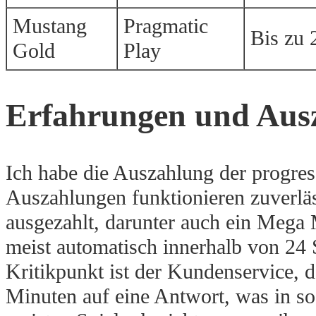
Mustang
Pragmatic
Bis zu 
Gold
Play
Erfahrungen und Aus
Ich habe die Auszahlung der progres
Auszahlungen funktionieren zuverlä
ausgezahlt, darunter auch ein Mega
meist automatisch innerhalb von 24 
Kritikpunkt ist der Kundenservice, 
Minuten auf eine Antwort, was in so 