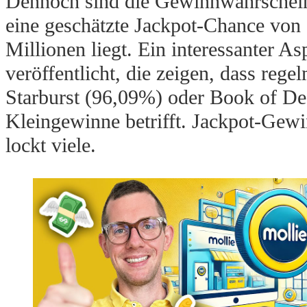
Dennoch sind die Gewinnwahrscheinl
eine geschätzte Jackpot-Chance von 
Millionen liegt. Ein interessanter A
veröffentlicht, die zeigen, dass reg
Starburst (96,09%) oder Book of Dead
Kleingewinne betrifft. Jackpot-Gewin
lockt viele.