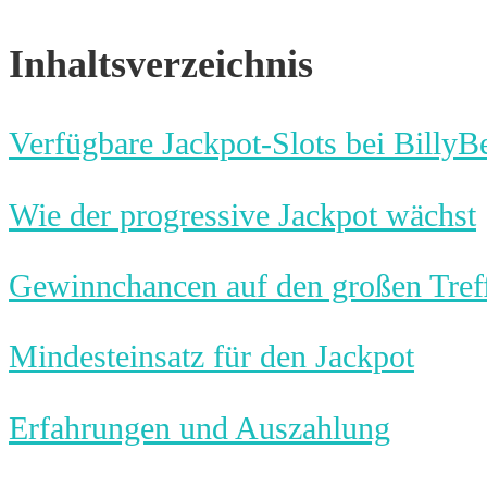
Inhaltsverzeichnis
Verfügbare Jackpot-Slots bei BillyB
Wie der progressive Jackpot wächst
Gewinnchancen auf den großen Tref
Mindesteinsatz für den Jackpot
Erfahrungen und Auszahlung