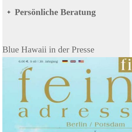
Persönliche Beratung
Blue Hawaii in der Presse