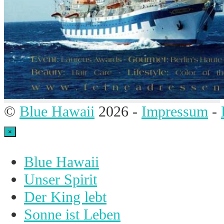
©
Blue Hawaii
2026 -
Impressum
-
An
×
den
Blue Hawaii
Anfang
Unser Spirit
scrollen
Der King lebt
Sonne ist Leben