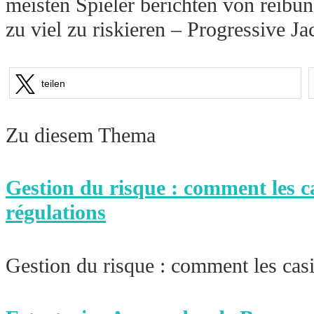
meisten Spieler berichten von reibu
zu viel zu riskieren – Progressive J
teilen
Zu diesem Thema
Gestion du risque : comment les ca
régulations
Gestion du risque : comment les casi