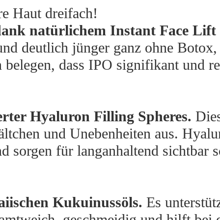
e Haut dreifach!
ank natürlichem Instant Face Lif
 und deutlich jünger ganz ohne Botox
 belegen, dass IPO signifikant und r
rter Hyaluron Filling Spheres.
Dies
Fältchen und Unebenheiten aus. Hyalu
nd sorgen für langanhaltend sichtbar s
iischen Kukuinussöls.
Es unterstüt
amtweich, geschmeidig und hilft bei 