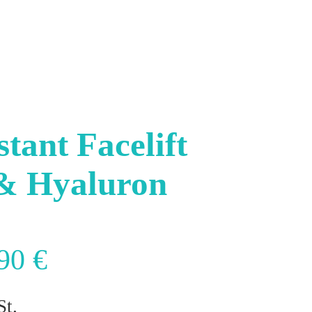
stant Facelift
& Hyaluron
prünglicher
Aktueller
,90
€
is
Preis
St.