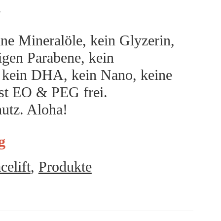
.
ine Mineralöle, kein Glyzerin,
igen Parabene, kein
 kein DHA, kein Nano, keine
ist EO & PEG frei.
utz. Aloha!
g
celift
,
Produkte