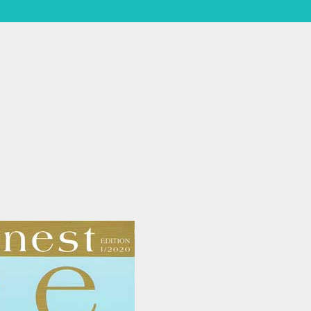
ue Hawaii »Good News« Newsletter