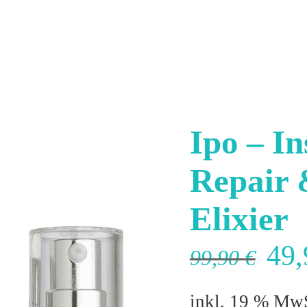
Ipo – In
Repair 
Elixier
Urs
49
99,90
€
Pre
inkl. 19 % Mw