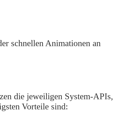
der schnellen Animationen an
tzen die jeweiligen System‑APIs,
sten Vorteile sind: