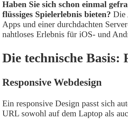
Haben Sie sich schon einmal gefr
flüssiges Spielerlebnis bieten?
Die 
Apps und einer durchdachten Server‑
nahtloses Erlebnis für iOS‑ und And
Die technische Basis:
Responsive Webdesign
Ein responsive Design passt sich aut
URL sowohl auf dem Laptop als auch