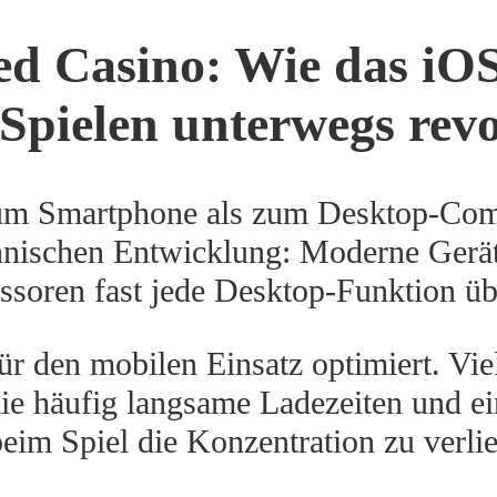
d Casino: Wie das iO
Spielen unterwegs revo
zum Smartphone als zum Desktop‑Compu
echnischen Entwicklung: Moderne Gerä
essoren fast jede Desktop‑Funktion ü
ür den mobilen Einsatz optimiert. Vie
die häufig langsame Ladezeiten und ei
beim Spiel die Konzentration zu verlie