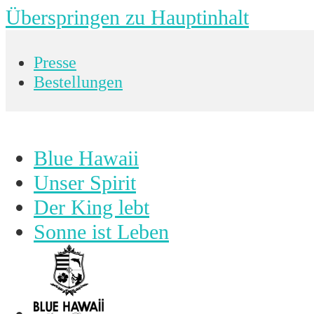
Überspringen zu Hauptinhalt
Presse
Bestellungen
Blue Hawaii
Unser Spirit
Der King lebt
Sonne ist Leben