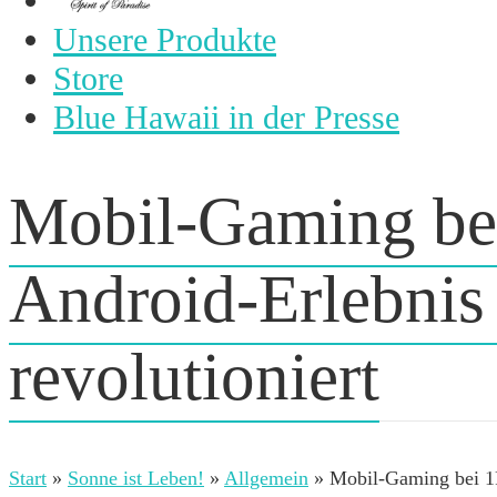
Unsere Produkte
Store
Blue Hawaii in der Presse
Mobil‑Gaming bei
Android‑Erlebnis
revolutioniert
Start
»
Sonne ist Leben!
»
Allgemein
»
Mobil‑Gaming bei