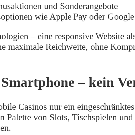
nusaktionen und Sonderangebote
soptionen wie Apple Pay oder Google
logien – eine responsive Website als
eine maximale Reichweite, ohne Komp
Smartphone – kein Ver
mobile Casinos nur ein eingeschränkt
n Palette von Slots, Tischspielen und
en.