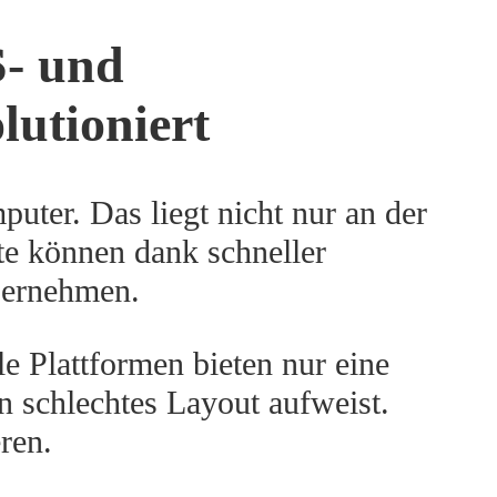
S‑ und
lutioniert
ter. Das liegt nicht nur an der
te können dank schneller
bernehmen.
le Plattformen bieten nur eine
n schlechtes Layout aufweist.
ren.