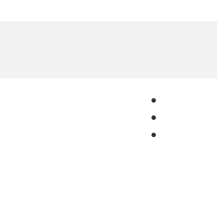
Facebook
Youtube
E-
Mail