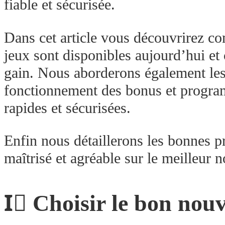
fiable et sécurisée.
Dans cet article vous découvrirez com
jeux sont disponibles aujourd’hui et
gain. Nous aborderons également les 
fonctionnement des bonus et program
rapides et sécurisées.
Enfin nous détaillerons les bonnes pr
maîtrisé et agréable sur le meilleur 
I️⃣ Choisir le bon nouv