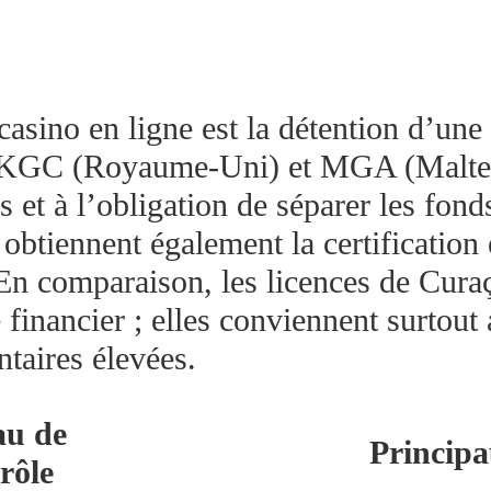
sino en ligne est la détention d’une l
UKGC (Royaume‑Uni) et MGA (Malte) o
rs et à l’obligation de séparer les fo
 obtiennent également la certificatio
 En comparaison, les licences de Cura
 financier ; elles conviennent surtout 
ntaires élevées.
au de
Principa
rôle