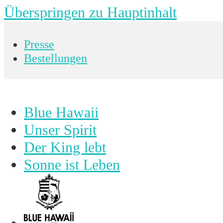
Überspringen zu Hauptinhalt
Presse
Bestellungen
Blue Hawaii
Unser Spirit
Der King lebt
Sonne ist Leben