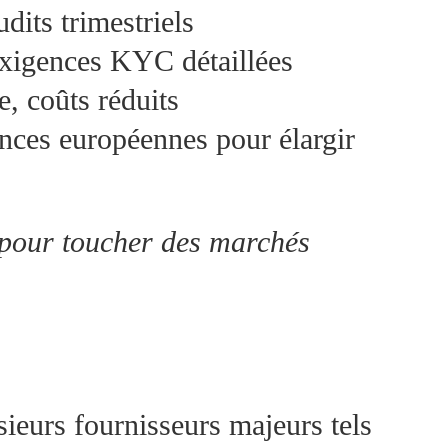
udits trimestriels
xigences KYC détaillées
, coûts réduits
nces européennes pour élargir
e pour toucher des marchés
ieurs fournisseurs majeurs tels