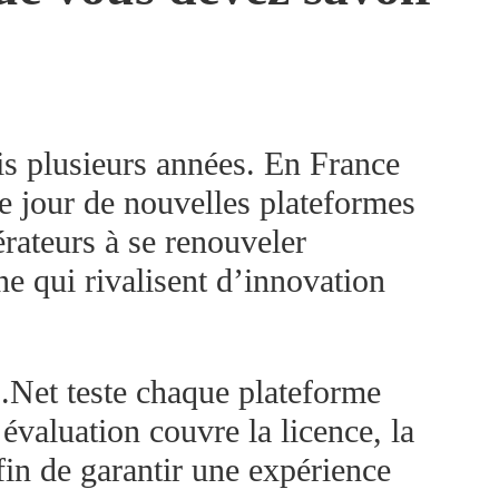
is plusieurs années. En France
e jour de nouvelles plateformes
érateurs à se renouveler
 qui rivalisent d’innovation
.Net teste chaque plateforme
valuation couvre la licence, la
fin de garantir une expérience