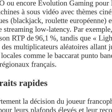
 ou encore Evolution Gaming pour le 
 machines à sous vidéo avec thèmes ci
es (blackjack, roulette européenne) et
streaming low‑latency. Par exemple, l
 son RTP de 96,1 %, tandis que « Lig
des multiplicateurs aléatoires allant
s locales comme le baccarat punto ba
régionaux français.
aits rapides
rtement la décision du joueur francoph
 pour leurs plafonds élevés et leur rec