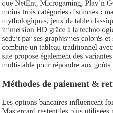
que NetEnt, Microgaming, Play’n GO
moins trois catégories distinctes :
mythologiques, jeux de table classiqu
immersion HD grâce à la technologie 
séduit par ses graphismes colorés et
combine un tableau traditionnel avec 
site propose également des variante
multi‑table pour répondre aux goûts 
Méthodes de paiement & retr
Les options bancaires influencent fo
Mastercard restent les plus utilisées