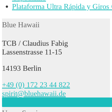
Nächster
Plataforma Ultra Rápida y Giros
Beitrag:
Blue Hawaii
TCB / Claudius Fabig
Lassenstrasse 11-15
14193 Berlin
+49 (0) 172 23 44 822
spirit@bluehawaii.de
Abonnieren Sie HIER unseren Bl