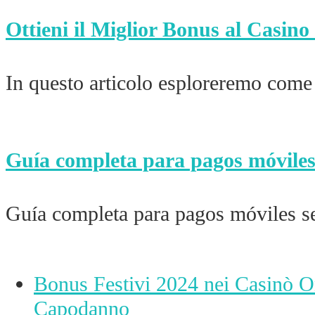
Ottieni il Miglior Bonus al Casin
In questo articolo esploreremo come
Guía completa para pagos móviles
Guía completa para pagos móviles 
vorheriger
Bonus Festivi 2024 nei Casinò O
Beitrag:
Capodanno