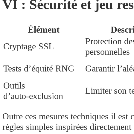
VI : Sécurité et jeu r
Élément
Descri
Protection d
Cryptage SSL
personnelles
Tests d’équité RNG
Garantir l’alé
Outils
Limiter son 
d’auto‑exclusion
Outre ces mesures techniques il est
règles simples inspirées directemen