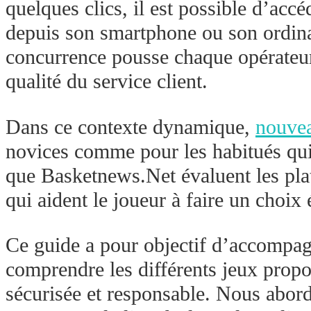
quelques clics, il est possible d’accé
depuis son smartphone ou son ordinat
concurrence pousse chaque opérateur 
qualité du service client.
Dans ce contexte dynamique,
nouvea
novices comme pour les habitués qui 
que Basketnews.Net évaluent les plat
qui aident le joueur à faire un choix 
Ce guide a pour objectif d’accompagne
comprendre les différents jeux propo
sécurisée et responsable. Nous abord