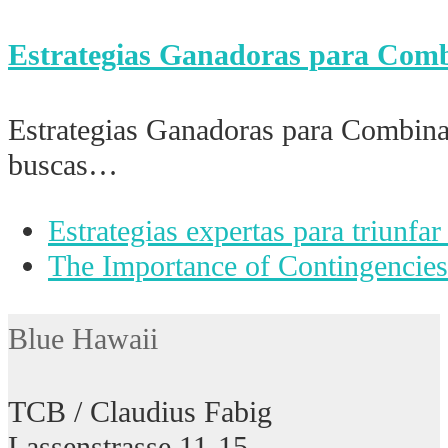
Estrategias Ganadoras para Comb
Estrategias Ganadoras para Combina
buscas…
vorheriger
Estrategias expertas para triunfa
Beitrag:
Nächster
The Importance of Contingencies
Beitrag:
Blue Hawaii
TCB / Claudius Fabig
Lassenstrasse 11-15