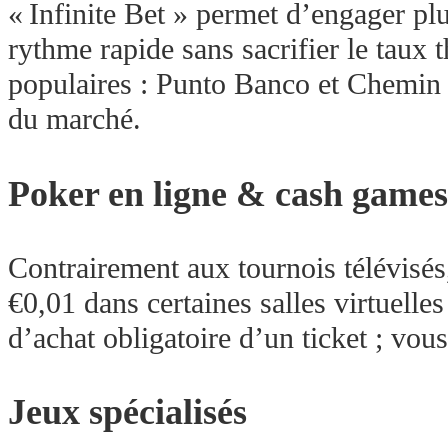
« Infinite Bet » permet d’engager pl
rythme rapide sans sacrifier le taux
populaires : Punto Banco et Chemin D
du marché.
Poker en ligne & cash games
Contrairement aux tournois télévisés,
€0,01 dans certaines salles virtuel
d’achat obligatoire d’un ticket ; vou
Jeux spécialisés