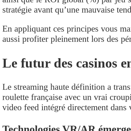
stratégie avant qu’une mauvaise ten
En appliquant ces principes vous m
aussi profiter pleinement lors des pé
Le futur des casinos en
Le streaming haute définition a tran
roulette française avec un vrai cro
video feed intégré directement dans 
Technologies VR/AR émerge