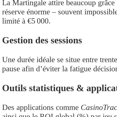
La Martingale attire beaucoup grâce 
réserve énorme – souvent impossible 
limité à €5 000.
Gestion des sessions
Une durée idéale se situe entre trent
pause afin d’éviter la fatigue décis
Outils statistiques & applica
Des applications comme
CasinoTrac
ainsi que le ROI global (%) par jeu 