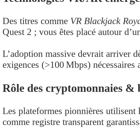
Des titres comme
VR Blackjack Roy
Quest 2 ; vous êtes placé autour d’un
L’adoption massive devrait arriver 
exigences (>100 Mbps) nécessaires au
Rôle des cryptomonnaies & 
Les plateformes pionnières utilisen
comme registre transparent garantis