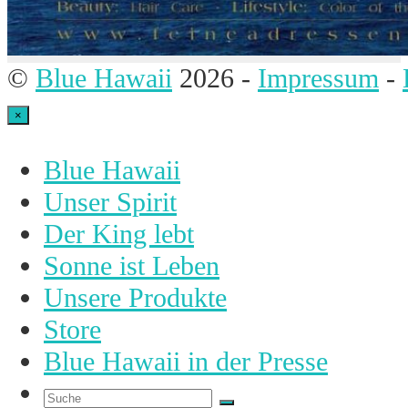
©
Blue Hawaii
2026 -
Impressum
-
An
×
den
Blue Hawaii
Anfang
Unser Spirit
scrollen
Der King lebt
Sonne ist Leben
Unsere Produkte
Store
Blue Hawaii in der Presse