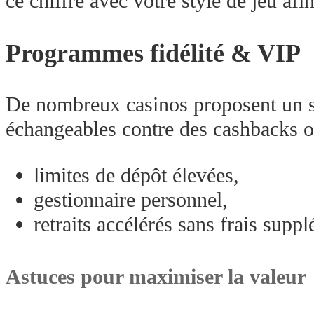
ce chiffre avec votre style de jeu afin
Programmes fidélité & VIP
De nombreux casinos proposent un sy
échangeables contre des cashbacks ou 
limites de dépôt élevées,
gestionnaire personnel,
retraits accélérés sans frais supp
Astuces pour maximiser la valeur