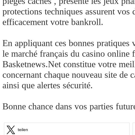
pièges cachés , présenté les jeux pha
protections techniques assurent vos 
efficacement votre bankroll.
En appliquant ces bonnes pratiques v
le marché français du casino online 
Basketnews.Net constitue votre meil
concernant chaque nouveau site de ca
ainsi que alertes sécurité.
Bonne chance dans vos parties futur
teilen