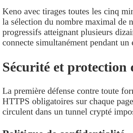
Keno avec tirages toutes les cinq min
la sélection du nombre maximal de n
progressifs atteignant plusieurs diz
connecte simultanément pendant un 
Sécurité et protection
La première défense contre toute fo
HTTPS obligatoires sur chaque page t
circulent dans un tunnel crypté impos