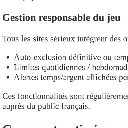
Gestion responsable du jeu
Tous les sites sérieux intègrent des o
Auto‑exclusion définitive ou tem
Limites quotidiennes / hebdomada
Alertes temps/argent affichées p
Ces fonctionnalités sont régulièremen
auprès du public français.