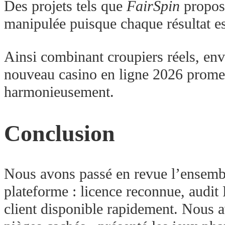
Des projets tels que
FairSpin
propose
manipulée puisque chaque résultat e
Ainsi combinant croupiers réels, envi
nouveau casino en ligne 2026 promet
harmonieusement.
Conclusion
Nous avons passé en revue l’ensemble
plateforme : licence reconnue, audi
client disponible rapidement. Nous a