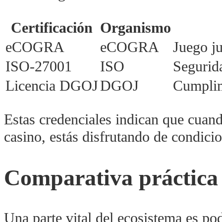
Certificación
Organismo
eCOGRA
eCOGRA
Juego ju
ISO‑27001
ISO
Segurid
Licencia DGOJ
DGOJ
Cumplim
Estas credenciales indican que cuan
casino, estás disfrutando de condicio
Comparativa práctica
Una parte vital del ecosistema es po