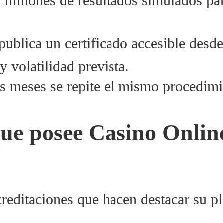
n millones de resultados simulados pa
publica un certificado accesible desde 
volatilidad prevista.
is meses se repite el mismo procedimi
que posee Casino Online
reditaciones que hacen destacar su p