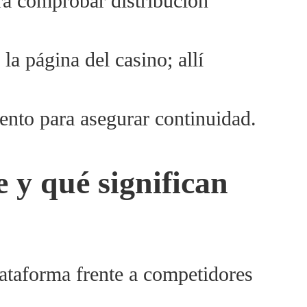
ra comprobar distribución
la página del casino; allí
ento para asegurar continuidad.
 y qué significan
lataforma frente a competidores