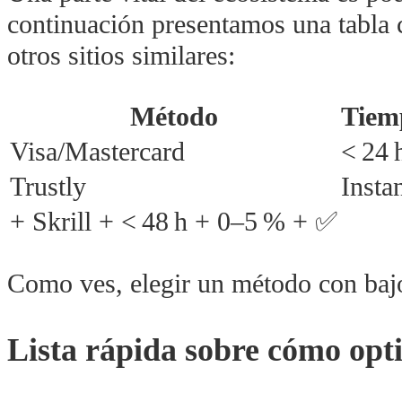
continuación presentamos una tabla 
otros sitios similares:
Método
Tiem
Visa/Mastercard
< 24 
Trustly
Insta
+ Skrill + < 48 h + 0–5 % + ✅
Como ves, elegir un método con bajo 
Lista rápida sobre cómo opt