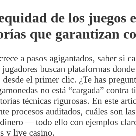
 equidad de los juegos 
torías que garantizan c
rece a pasos agigantados, saber si c
s jugadores buscan plataformas donde 
s desde el primer clic. ¿Te has preg
gamonedas no está “cargada” contra ti
itorías técnicas rigurosas. En este a
nte procesos auditados, cuáles son l
u dinero — todo ello con ejemplos cla
s y live casino.