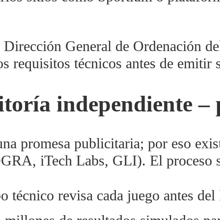
 Dirección General de Ordenación del
 requisitos técnicos antes de emitir s
toría independiente – 
na promesa publicitaria; por eso exist
OGRA, iTech Labs, GLI). El proceso su
o técnico revisa cada juego antes del 