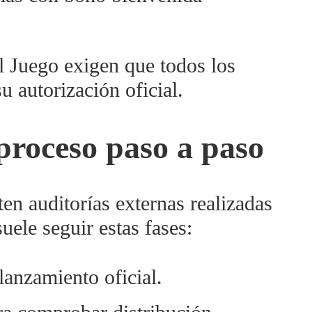
 Juego exigen que todos los
u autorización oficial.
proceso paso a paso
en auditorías externas realizadas
ele seguir estas fases:
lanzamiento oficial.