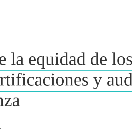
e la equidad de lo
tificaciones y aud
nza
…