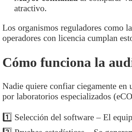
atractivo.
Los organismos reguladores como la
operadores con licencia cumplan estos
Cómo funciona la audi
Nadie quiere confiar ciegamente en u
por laboratorios especializados (eC
1️⃣ Selección del software – El equip