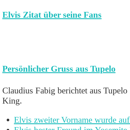
Elvis Zitat über seine Fans
Persönlicher Gruss aus Tupelo
Claudius Fabig berichtet aus Tupelo 
King.
vorheriger
Elvis zweiter Vorname wurde auf
Beitrag:
Nächster
Elvis bester Freund im Yosemite