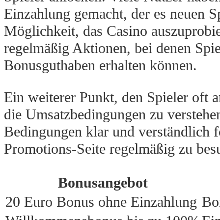
Einzahlung gemacht, der es neuen Spi
Möglichkeit, das Casino auszuprobi
regelmäßig Aktionen, bei denen Spie
Bonusguthaben erhalten können.
Ein weiterer Punkt, den Spieler oft 
die Umsatzbedingungen zu verstehe
Bedingungen klar und verständlich fo
Promotions-Seite regelmäßig zu bes
Bonusangebot
20 Euro Bonus ohne Einzahlung
Bo