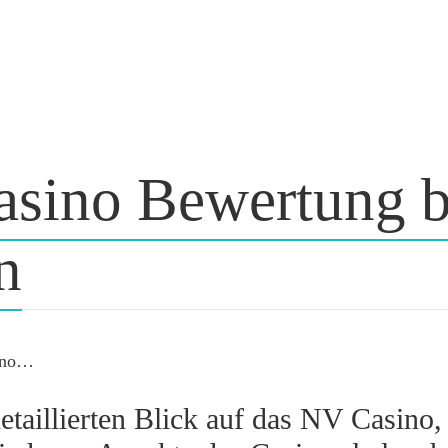
asino Bewertung b
n
sino…
etaillierten Blick auf das NV Casino