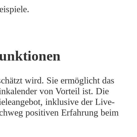
ispiele.
Funktionen
chätzt wird. Sie ermöglicht das
nkalender von Vorteil ist. Die
ieleangebot, inklusive der Live-
urchweg positiven Erfahrung beim