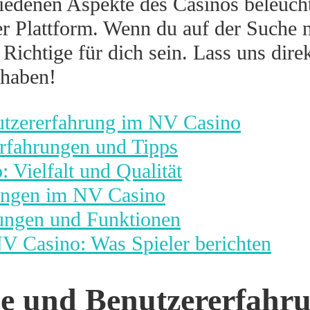
hiedenen Aspekte des Casinos beleuc
der Plattform. Wenn du auf der Suche
Richtige für dich sein. Lass uns dire
 haben!
utzererfahrung im NV Casino
rfahrungen und Tipps
 Vielfalt und Qualität
ungen im NV Casino
ungen und Funktionen
V Casino: Was Spieler berichten
he und Benutzererfahr