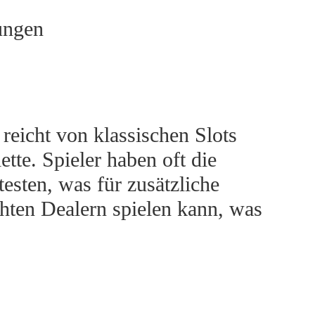
ungen
reicht von klassischen Slots
tte. Spieler haben oft die
esten, was für zusätzliche
chten Dealern spielen kann, was