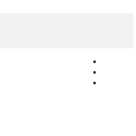
Facebook
Youtube
E-
Mail