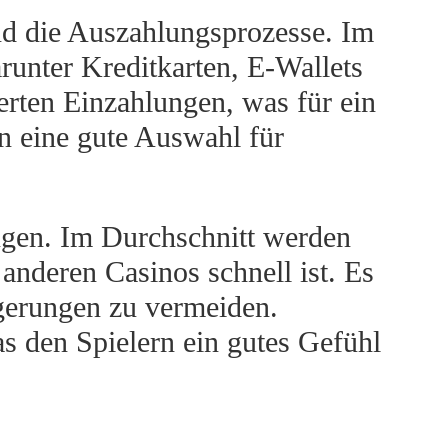
d die Auszahlungsprozesse. Im
runter Kreditkarten, E-Wallets
rten Einzahlungen, was für ein
en eine gute Auswahl für
ngen. Im Durchschnitt werden
anderen Casinos schnell ist. Es
ögerungen zu vermeiden.
s den Spielern ein gutes Gefühl