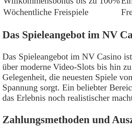
Willkommensbonus bis zu 100%
Ei
Wöchentliche Freispiele
Fre
Das Spieleangebot im NV Cas
Das Spieleangebot im NV Casino ist 
über moderne Video-Slots bis hin zu 
Gelegenheit, die neuesten Spiele vo
Spannung sorgt. Ein beliebter Berei
das Erlebnis noch realistischer mach
Zahlungsmethoden und Aus