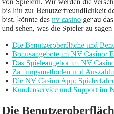
von Spielern. Wir werden die versc
bis hin zur Benutzerfreundlichkeit 
bist, könnte das
nv casino
genau das 
und sehen, was die Spieler zu sagen
Die Benutzeroberfläche und Ben
Bonusangebote im NV Casino: E
Das Spieleangebot im NV Casino:
Zahlungsmethoden und Auszahl
Die NV Casino App: Spielerfahr
Kundenservice und Support im N
Die Benutzeroberfläc