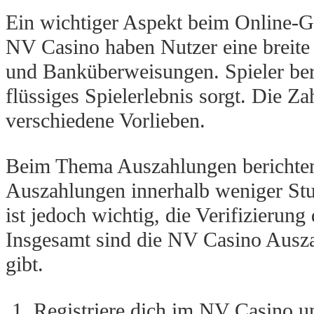
Ein wichtiger Aspekt beim Online-
NV Casino haben Nutzer eine breite 
und Banküberweisungen. Spieler ber
flüssiges Spielerlebnis sorgt. Die Z
verschiedene Vorlieben.
Beim Thema Auszahlungen berichten 
Auszahlungen innerhalb weniger Stun
ist jedoch wichtig, die Verifizieru
Insgesamt sind die NV Casino Auszah
gibt.
Registriere dich im NV Casino u