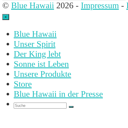
©
Blue Hawaii
2026 -
Impressum
-
An
×
den
Blue Hawaii
Anfang
Unser Spirit
scrollen
Der King lebt
Sonne ist Leben
Unsere Produkte
Store
Blue Hawaii in der Presse