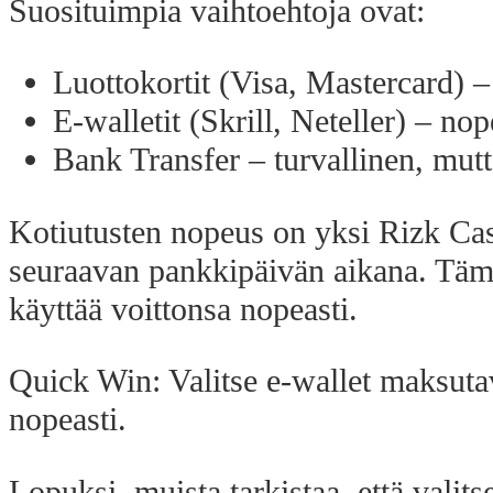
Suosituimpia vaihtoehtoja ovat:
Luottokortit (Visa, Mastercard) – 
E-walletit (Skrill, Neteller) – nope
Bank Transfer – turvallinen, mutt
Kotiutusten nopeus on yksi Rizk Casi
seuraavan pankkipäivän aikana. Tämä 
käyttää voittonsa nopeasti.
Quick Win: Valitse e-wallet maksutav
nopeasti.
Lopuksi, muista tarkistaa, että vali