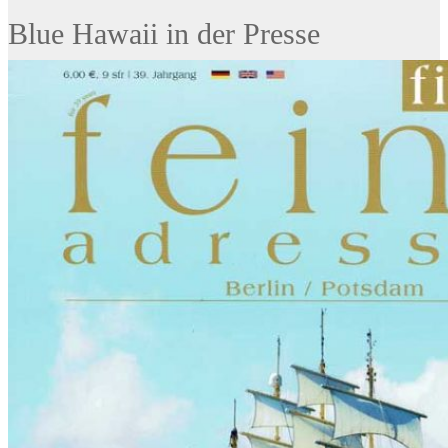
Blue Hawaii in der Presse