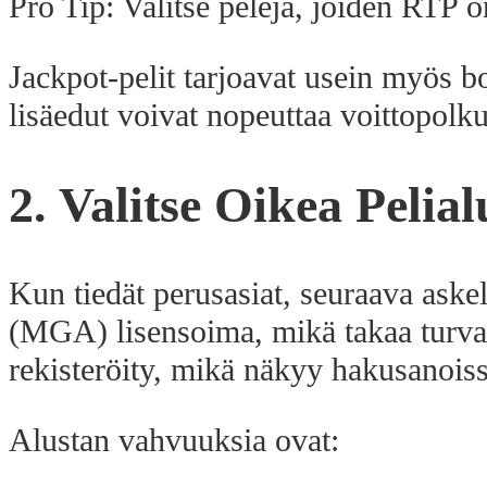
Pro Tip: Valitse pelejä, joiden RTP 
Jackpot-pelit tarjoavat usein myös b
lisäedut voivat nopeuttaa voittopolku
2. Valitse Oikea Pelia
Kun tiedät perusasiat, seuraava aske
(MGA) lisensoima, mikä takaa turvall
rekisteröity, mikä näkyy hakusanois
Alustan vahvuuksia ovat: