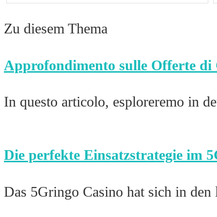
Zu diesem Thema
Approfondimento sulle Offerte di
In questo articolo, esploreremo in d
Die perfekte Einsatzstrategie im
Das 5Gringo Casino hat sich in den 