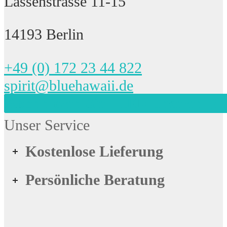
Lassenstrasse 11-15
14193 Berlin
+49 (0) 172 23 44 822
spirit@bluehawaii.de
Abonnieren Sie HIER unseren Bl
Unser Service
Kostenlose Lieferung
Persönliche Beratung