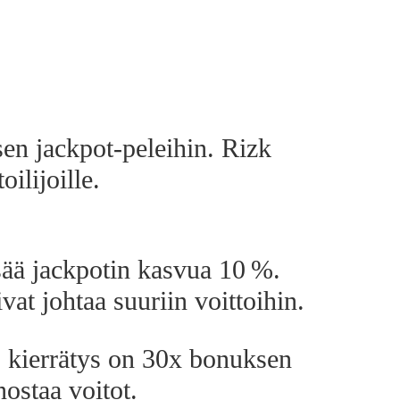
sen jackpot-peleihin. Rizk
ilijoille.
sää jackpotin kasvua 10 %.
at johtaa suuriin voittoihin.
s kierrätys on 30x bonuksen
ostaa voitot.