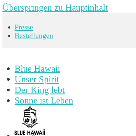
Überspringen zu Hauptinhalt
Presse
Bestellungen
Blue Hawaii
Unser Spirit
Der King lebt
Sonne ist Leben