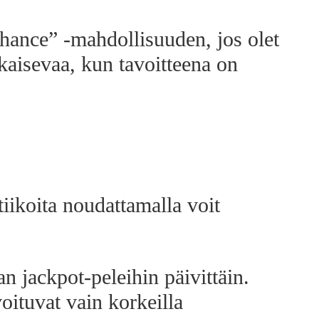
hance” -mahdollisuuden, jos olet
kaisevaa, kun tavoitteena on
tiikoita noudattamalla voit
n jackpot-peleihin päivittäin.
oituvat vain korkeilla