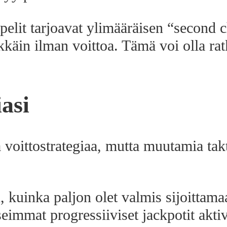
lit tarjoavat ylimääräisen “second c
kkäin ilman voittoa. Tämä voi olla rat
iasi
 voittostrategiaa, mutta muutamia tak
 kuinka paljon olet valmis sijoittamaa
immat progressiiviset jackpotit aktiv