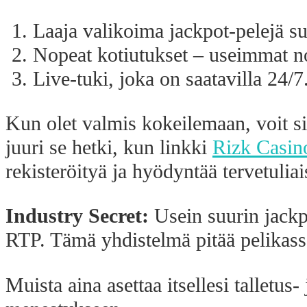
Laaja valikoima jackpot-pelejä su
Nopeat kotiutukset – useimmat nos
Live‑tuki, joka on saatavilla 24/7
Kun olet valmis kokeilemaan, voit s
juuri se hetki, kun linkki
Rizk Casin
rekisteröityä ja hyödyntää tervetuli
Industry Secret:
Usein suurin jackpo
RTP. Tämä yhdistelmä pitää pelikassa
Muista aina asettaa itsellesi talletus