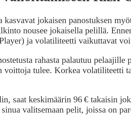
ka kasvavat jokaisen panostuksen myötä
alkinto nousee jokaisella pelillä. En
ayer) ja volatiliteetti vaikuttavat voit
stetusta rahasta palautuu pelaajille pi
voittoja tulee. Korkea volatiliteetti 
in, saat keskimäärin 96 € takaisin jo
aa sinua valitsemaan pelit, joissa on 