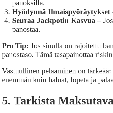
panoksilla.
Hyödynnä Ilmaispyöräytykset
Seuraa Jackpotin Kasvua
– Jos
panostaa.
Pro Tip:
Jos sinulla on rajoitettu ban
panostaso. Tämä tasapainottaa riskin
Vastuullinen pelaaminen on tärkeää: a
enemmän kuin haluat, lopeta ja pa
5. Tarkista Maksutava