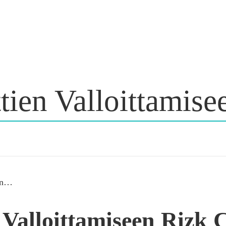
tien Valloittamise
ien…
 Valloittamiseen Rizk C