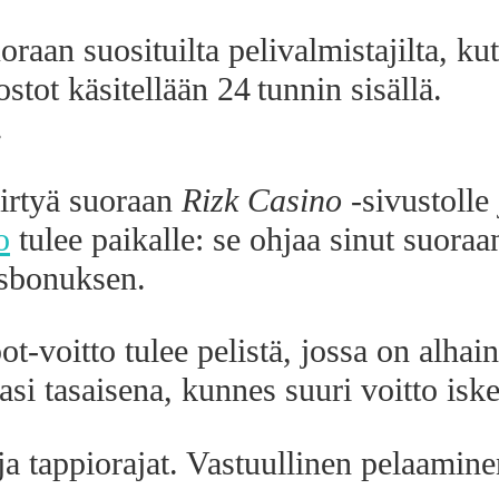
oraan suosituilta pelivalmistajilta, 
tot käsitellään 24 tunnin sisällä.
.
iirtyä suoraan
Rizk Casino
-sivustolle
o
tulee paikalle: se ohjaa sinut suoraan 
aisbonuksen.
t-voitto tulee pelistä, jossa on alhain
si tasaisena, kunnes suuri voitto iske
- ja tappiorajat. Vastuullinen pelaamin